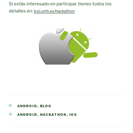
Si estás interesado en participar, tienes todos los
detalles en:
lcsi.umh.es/hackathon
CATEGORÍAS
ANDROID
,
BLOG
ETIQUETAS
ANDROID
,
HACKATHON
,
IOS