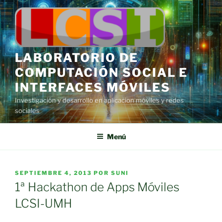
Saltar
al
contenido
LABORATORIO DE
COMPUTACIÓN SOCIAL E
INTERFACES MÓVILES
Investigación y desarrollo en aplicacion móviles y redes
sociales
Menú
PUBLICADO
SEPTIEMBRE 4, 2013
POR
SUNI
EL
1ª Hackathon de Apps Móviles
LCSI-UMH