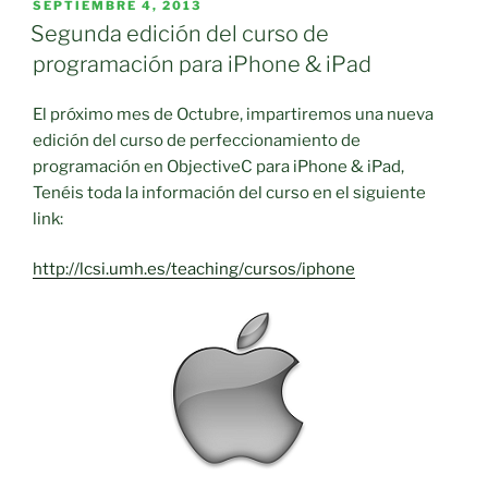
PUBLICADO
SEPTIEMBRE 4, 2013
EL
Segunda edición del curso de
programación para iPhone & iPad
El próximo mes de Octubre, impartiremos una nueva
edición del curso de perfeccionamiento de
programación en ObjectiveC para iPhone & iPad,
Tenéis toda la información del curso en el siguiente
link:
http://lcsi.umh.es/teaching/cursos/iphone