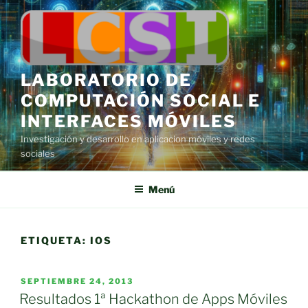
Saltar
al
contenido
LABORATORIO DE
COMPUTACIÓN SOCIAL E
INTERFACES MÓVILES
Investigación y desarrollo en aplicacion móviles y redes
sociales
Menú
ETIQUETA:
IOS
PUBLICADO
SEPTIEMBRE 24, 2013
EL
Resultados 1ª Hackathon de Apps Móviles