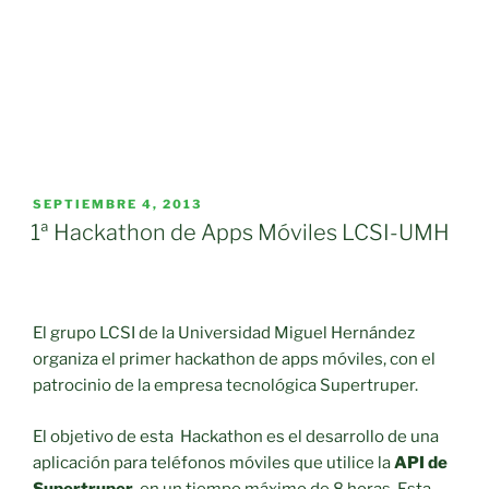
PUBLICADO
SEPTIEMBRE 4, 2013
EL
1ª Hackathon de Apps Móviles LCSI-UMH
El grupo LCSI de la Universidad Miguel Hernández
organiza el primer hackathon de apps móviles, con el
patrocinio de la empresa tecnológica Supertruper.
El objetivo de esta Hackathon es el desarrollo de una
aplicación para teléfonos móviles que utilice la
API de
Supertruper,
en un tiempo máximo de 8 horas. Esta