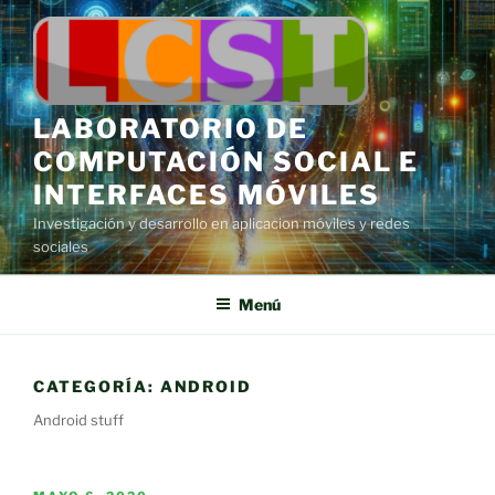
Saltar
al
contenido
LABORATORIO DE
COMPUTACIÓN SOCIAL E
INTERFACES MÓVILES
Investigación y desarrollo en aplicacion móviles y redes
sociales
Menú
CATEGORÍA:
ANDROID
Android stuff