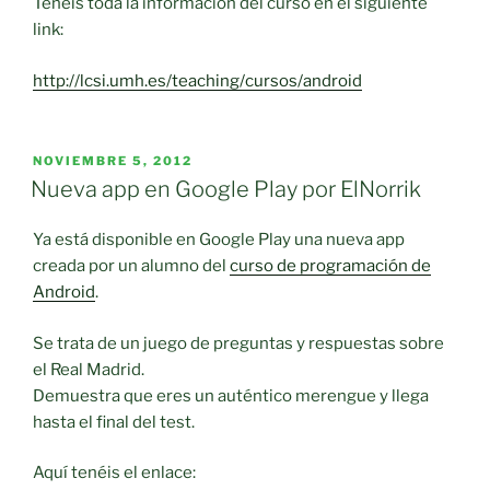
Tenéis toda la información del curso en el siguiente
link:
http://lcsi.umh.es/teaching/cursos/android
PUBLICADO
NOVIEMBRE 5, 2012
EL
Nueva app en Google Play por ElNorrik
Ya está disponible en Google Play una nueva app
creada por un alumno del
curso de programación de
Android
.
Se trata de un juego de preguntas y respuestas sobre
el Real Madrid.
Demuestra que eres un auténtico merengue y llega
hasta el final del test.
Aquí tenéis el enlace: