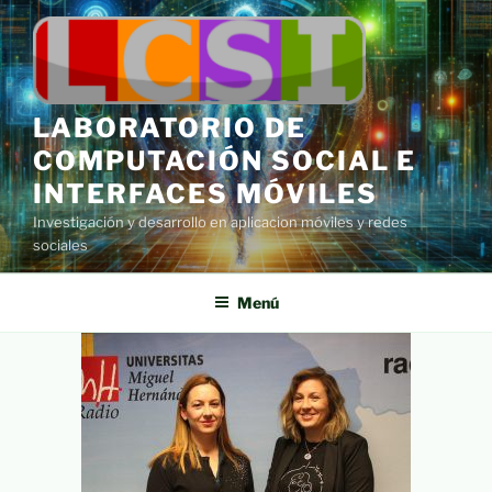
Saltar
al
contenido
LABORATORIO DE
COMPUTACIÓN SOCIAL E
INTERFACES MÓVILES
Investigación y desarrollo en aplicacion móviles y redes
sociales
Menú