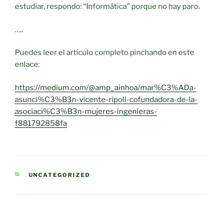
estudiar, respondo: “Informática” porque no hay paro.
…..
Puedes leer el artículo completo pinchando en este
enlace:
https://medium.com/@amp_ainhoa/mar%C3%ADa-
asunci%C3%B3n-vicente-ripoll-cofundadora-de-la-
asociaci%C3%B3n-mujeres-ingenieras-
f881792858fa
CATEGORÍAS
UNCATEGORIZED