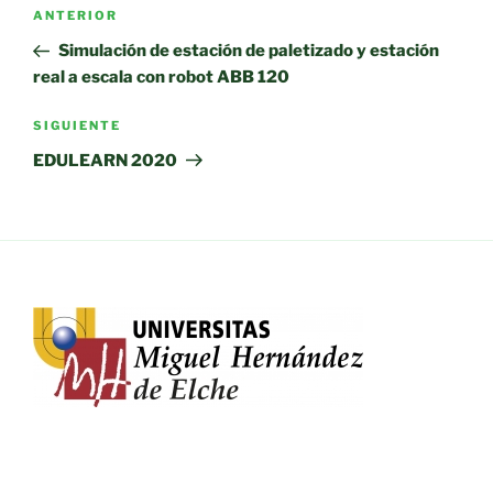
Navegación
Entrada
ANTERIOR
de
anterior:
Simulación de estación de paletizado y estación
entradas
real a escala con robot ABB 120
Siguiente
SIGUIENTE
entrada
EDULEARN 2020